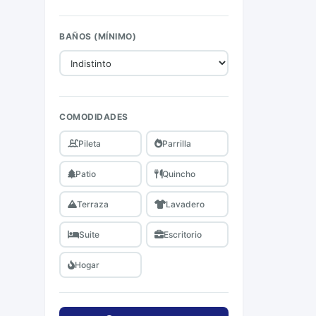
BAÑOS (MÍNIMO)
COMODIDADES
Pileta
Parrilla
Patio
Quincho
Terraza
Lavadero
Suite
Escritorio
Hogar