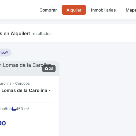
Comprar
Alquilar
Inmobiliarias
Map
 en Alquiler
1 resultados
Tipo
28
arolina - Cordoba
 Lomas de la Carolina -
 baños
450 m²
00
0