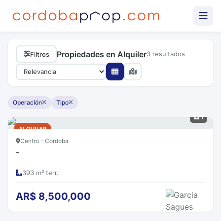
Propiedades en Alquiler
3 resultados
Filtros
Operación
Tipo
1
ALQUILER
Centro - Cordoba
-
393 m² terr.
AR$ 8,500,000