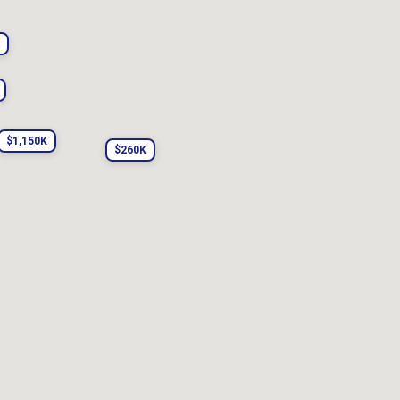
$1,150K
$260K