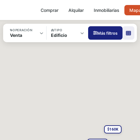
Comprar
Alquilar
Inmobiliarias
Map
OPERACIÓN
TIPO
Más filtros
Venta
Edificio
BARRIO
LOCALIDAD
DORMITORIOS
MONEDA
PRECIO DESDE
PRECIO HASTA
SUP. CUBIERTA (M²)
BAÑOS (MÍNIMO)
COMODIDADES
$160K
Pileta
Parrilla
Patio