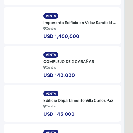
5K
5K
VENTA
Imponente Edificio en Velez Sarsfield y Duarte Quirós
Centro
USD 1,400,000
VENTA
COMPLEJO DE 2 CABAÑAS
Centro
USD 140,000
VENTA
Edificio Departamento Villa Carlos Paz
Centro
USD 145,000
VENTA