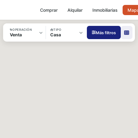
Comprar
Alquilar
Inmobiliarias
Map
OPERACIÓN
TIPO
Más filtros
Venta
Casa
BARRIO
LOCALIDAD
DORMITORIOS
MONEDA
PRECIO DESDE
PRECIO HASTA
SUP. CUBIERTA (M²)
BAÑOS (MÍNIMO)
COMODIDADES
Pileta
Parrilla
Patio