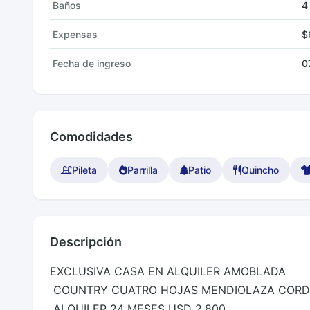
Baños
4
Expensas
$
Fecha de ingreso
0
Comodidades
Pileta
Parrilla
Patio
Quincho
Descripción
EXCLUSIVA CASA EN ALQUILER AMOBLADA  

 COUNTRY CUATRO HOJAS MENDIOLAZA CORDOBA  

 ALQUILER 24 MESES USD 2.800 
