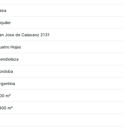
asa
lquiler
an Jose de Calasanz 2131
uatro Hojas
endiolaza
ordoba
rgentina
00 m²
400 m²