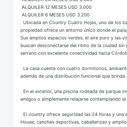
 ALQUILER 12 MESES USD 3.000 

 ALQUILER 6 MESES USD 3.200  

  Ubicada en Country Cuatro Hojas, uno de los barrios privados más consolidados de Mendiolaza, esta 
propiedad ofrece un entorno único donde el paisaj
Sus amplios espacios verdes, el aire puro y las vi
buscan desconectarse del ritmo de la ciudad sin
serrano con excelente conectividad hacia Córdoba
  La casa cuenta con cuatro dormitorios, ambientes amplios y luminosos pensados para la vida familiar, 
además de una distribución funcional que brinda 
  En el exterior, una piscina rodeada de parque invita a disfrutar del verano, compartir reuniones con 
amigos o simplemente relajarse contemplando el pa
  El country ofrece seguridad las 24 horas y una excelente infraestructura para toda la familia, con Club 
House, canchas deportivas, caballerizas y amplios