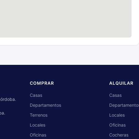
COMPRAR
ALQUILAR
Casas
Casas
 Córdoba.
Departamentos
Departamento
ba.
Terrenos
Locales
Locales
Oficinas
Oficinas
Cocheras