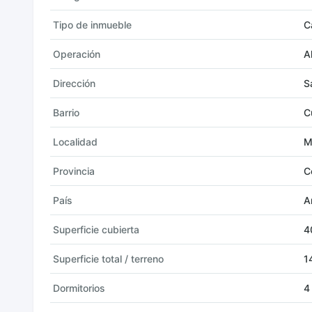
Tipo de inmueble
C
Operación
A
Dirección
S
Barrio
C
Localidad
M
Provincia
C
País
A
Superficie cubierta
4
Superficie total / terreno
1
Dormitorios
4