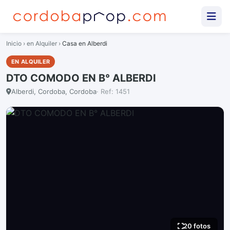
Inicio
›
en Alquiler
›
Casa en Alberdi
EN ALQUILER
DTO COMODO EN B° ALBERDI
Alberdi, Cordoba, Cordoba
· Ref: 1451
20 fotos