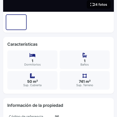
24 fotos
Características
1
1
Dormitorios
Baños
50 m²
741 m²
Sup. Cubierta
Sup. Terreno
Información de la propiedad
Código de referencia
96